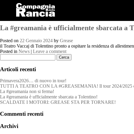
Monthly Archives:
Gennaio 202
La #greamania è ufficialmente sbarcata a T
Posted on
22 Gennaio 2024
by
Grease
il Teatro Vaccaj di Tolentino pronto a ospitare la residenza di allest
Posted in
News
|
Leave a comment
Ricerca
per:
Articoli recenti
Primavera2026… di nuovo in tour!
TUTTI A TEATRO CON LA #GREASEMANIA! Il tour 2024/2025 del musical
La #greamania non si ferma!
La #greamania è ufficialmente sbarcata a Tolentino!
SCALDATE I MOTORI: GREASE STA PER TORNARE!
Commenti recenti
Archivi