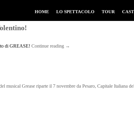
4
HOME
LO SPETTACOLO
TOUR
CAST
olentino!
imento di GREASE!
Continue reading
→
 Grease riparte il 7 novembre da Pesaro, Capitale Italiana della C